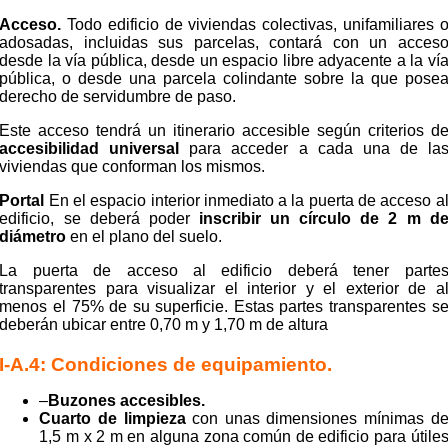
Acceso.
Todo edificio de viviendas colectivas, unifamiliares 
adosadas, incluidas sus parcelas, contará con un acces
desde la vía pública, desde un espacio libre adyacente a la ví
pública, o desde una parcela colindante sobre la que pose
derecho de servidumbre de paso.
Este acceso tendrá un itinerario accesible según criterios d
accesibilidad universal
para acceder a cada una de la
viviendas que conforman los mismos.
Portal
En el espacio interior inmediato a la puerta de acceso a
edificio, se deberá poder
inscribir un círculo de 2 m d
diámetro
en el plano del suelo.
La puerta de acceso al edificio deberá tener parte
transparentes para visualizar el interior y el exterior de a
menos el 75% de su superficie. Estas partes transparentes s
deberán ubicar entre 0,70 m y 1,70 m de altura
I-A.4: Condiciones de equipamiento.
–
Buzones accesibles.
Cuarto de limpieza
con unas dimensiones mínimas d
1,5 m x 2 m en alguna zona común de edificio para útile