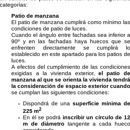
categorías:
Patio de manzana
El patio de manzana cumplirá como mínimo la
condiciones de patio de luces.
Cuando el ángulo entre fachadas sea inferior 
90º y en las fachadas haya huecos que s
enfrenten directamente se cumplirá l
establecido en este apartado para los patios d
luces.
A efectos del cumplimiento de las condicione
exigidas a la vivienda exterior,
el patio d
manzana al
que se orienta la vivienda tendr
la consideración de espacio exterior cuand
se cumplan las siguientes condiciones:
Dispondrá de una
superficie mínima d
2
225 m
En él se podrá
inscribir un círculo de 1
m de diámetro
tangente a cada huec