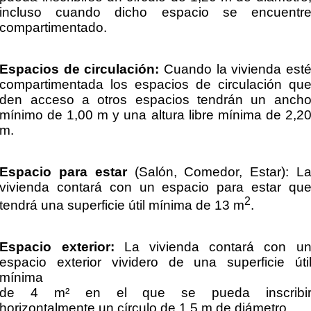
incluso cuando dicho espacio se encuentr
compartimentado.
Espacios de circulación:
Cuando la vivienda est
compartimentada los espacios de circulación qu
den acceso a otros espacios tendrán un anch
mínimo de 1,00 m y una altura libre mínima de 2,2
m.
Espacio para estar
(Salón, Comedor, Estar): L
vivienda contará con un espacio para estar qu
2
tendrá una superficie útil mínima de 13 m
.
Espacio exterior:
La vivienda contará con u
espacio exterior vividero de una superficie úti
mínima
de 4 m² en el que se pueda inscribi
horizontalmente un círculo de 1,5 m de diámetro.