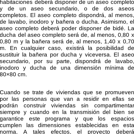
habitaciones deberá disponer de un aseo complet
y de un aseo secundario, o de dos aseo
completos. El aseo completo dispondrá, al menos
de lavabo, inodoro y bañera o ducha. Asimismo, e
aseo completo deberá poder disponer de bidé. L
ducha del aseo completo será de, al menos, 0,80 
0,80 m y la bañera será de, al menos, 1,40 x 0,7
m. En cualquier caso, existirá la posibilidad d
sustituir la bañera por ducha y viceversa. El ase
secundario, por su parte, dispondrá de lavabo
inodoro y ducha de una dimensión mínima d
80×80 cm.
Cuando se trate de viviendas que se promueve
por las personas que van a residir en ellas s
podrán construir viviendas sin compartimenta
siempre y cuando en la transmisión del bien s
garantice este programa y que los espacio
cumplen las dimensiones establecidas en est
norma. A tales efectos, el proyecto deber