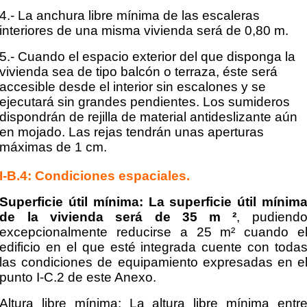
4.- La anchura libre mínima de las escaleras
interiores de una misma vivienda será de 0,80 m.
5.- Cuando el espacio exterior del que disponga la
vivienda sea de tipo balcón o terraza, éste será
accesible desde el interior sin escalones y se
ejecutará sin grandes pendientes. Los sumideros
dispondrán
de rejilla de material antideslizante aún
en mojado. Las rejas tendrán unas aperturas
máximas de 1 cm.
I-B.4: Condiciones espaciales.
Superficie útil mínima: La superficie útil mínim
de la vivienda será de 35 m ²
, pudiend
excepcionalmente reducirse a 25 m² cuando e
edificio en el que esté integrada cuente con toda
las
condiciones de equipamiento expresadas en e
punto I-C.2 de este Anexo.
Altura libre mínima: La altura libre mínima entr