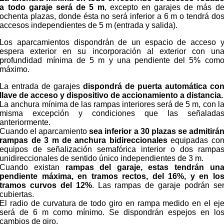
a todo garaje será de 5 m
, excepto en garajes de más d
ochenta plazas, donde ésta no será inferior a 6 m o tendrá do
accesos independientes de 5 m (entrada y salida).
Los aparcamientos dispondrán de un espacio de acceso 
espera exterior en su incorporación al exterior con un
profundidad mínima de 5 m y una pendiente del 5% com
máximo.
La entrada de garajes
dispondrá de puerta automática co
llave de acceso y dispositivo de accionamiento a distancia.
La anchura mínima de las rampas interiores será de 5 m, con l
misma excepción y condiciones que las señalada
anteriormente.
Cuando el aparcamiento
sea inferior a 30 plazas se admitirá
rampas de 3 m de anchura bidireccionales
equipadas co
equipos de señalización semafórica interior o dos rampa
unidireccionales de sentido único independientes de 3 m.
Cuando existan
rampas del garaje, estas tendrán un
pendiente máxima, en tramos rectos, del 16%, y en lo
tramos curvos del 12%
. Las rampas de garaje podrán se
cubiertas.
El radio de curvatura de todo giro en rampa medido en el ej
será de 6 m como mínimo. Se dispondrán espejos en lo
cambios de giro.