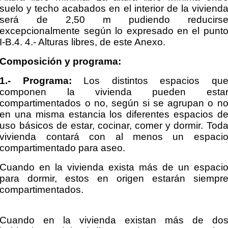
suelo y techo acabados en el interior de la viviend
será de 2,50 m pudiendo reducirs
excepcionalmente según lo expresado en el punt
I-B.4. 4.- Alturas
libres, de este Anexo.
Composición y programa:
1.- Programa:
Los distintos espacios qu
componen la vivienda pueden esta
compartimentados o
no, según si se agrupan o n
en una misma estancia los diferentes espacios d
uso básicos de estar,
cocinar, comer y dormir. Tod
vivienda contará con al menos un espaci
compartimentado para aseo.
Cuando en la vivienda exista más de un espaci
para dormir, estos en origen estarán siempr
compartimentados.
Cuando en la vivienda existan más de do