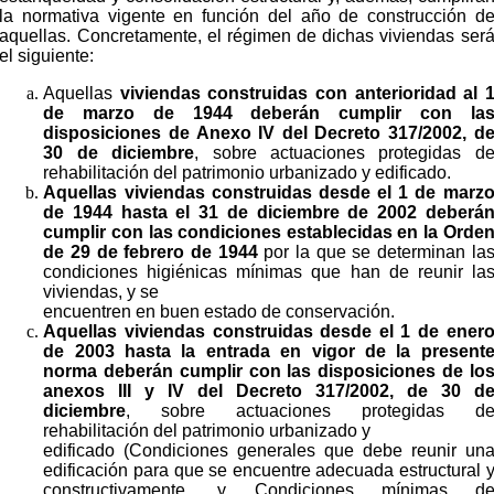
la normativa vigente en función del año de construcción d
aquellas. Concretamente, el régimen de dichas viviendas ser
el siguiente:
Aquellas
viviendas construidas con anterioridad al 
de marzo de 1944 deberán cumplir con la
disposiciones de Anexo IV del Decreto 317/2002, d
30 de diciembre
, sobre actuaciones protegidas d
rehabilitación del patrimonio urbanizado y edificado.
Aquellas viviendas construidas desde el 1 de marz
de 1944 hasta el 31 de diciembre de 2002 deberá
cumplir con las condiciones establecidas en la Orde
de 29 de febrero de 1944
por la que se determinan la
condiciones higiénicas mínimas que han de reunir la
viviendas, y se
encuentren en buen estado de conservación.
Aquellas viviendas construidas desde el 1 de ener
de 2003 hasta la entrada en vigor de la present
norma deberán cumplir con las disposiciones de lo
anexos III y IV del Decreto 317/2002, de 30 d
diciembre
, sobre actuaciones protegidas d
rehabilitación del patrimonio urbanizado y
edificado (Condiciones generales que debe reunir un
edificación para que se encuentre adecuada estructural 
constructivamente, y Condiciones mínimas d