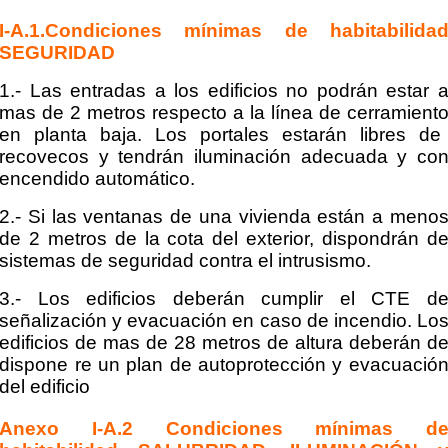
I-A.1.Condiciones mínimas de habitabilida
SEGURIDAD
1.- Las entradas a los edificios no
podrán
estar 
mas de 2 metros respecto a la línea de
cerramient
en planta baja. Los portales
estarán
libres de
recovecos y
tendrán
iluminación
adecuada y co
encendido
automático.
2.- Si las ventanas de una vivienda están a meno
de 2 metros de la cota del exterior, dispondrán d
sistemas de seguridad contra el intrusismo.
3.- Los edificios deberán cumplir el CTE d
señalización y evacuación en caso de incendio. Lo
edificios de mas de 28 metros de altura deberán d
dispone re un plan de autoprotección y evacuació
del edificio
Anexo I-A.2 Condiciones mínimas d