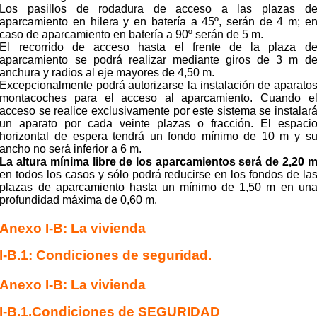
Los pasillos de rodadura de acceso a las plazas d
aparcamiento en hilera y en batería a 45º, serán de 4 m; e
caso de aparcamiento en batería a 90º serán de 5 m.
El recorrido de acceso hasta el frente de la plaza d
aparcamiento se podrá realizar mediante giros de 3 m d
anchura y radios al eje mayores de 4,50 m.
Excepcionalmente podrá autorizarse la instalación de aparato
montacoches para el acceso al aparcamiento. Cuando e
acceso se realice exclusivamente por este sistema se instalar
un aparato por
cada veinte plazas o fracción. El espaci
horizontal de espera tendrá un fondo mínimo de 10 m y s
ancho
no será inferior a 6 m.
La altura mínima libre de los aparcamientos será de 2,20 
en todos los casos y sólo podrá reducirse
en los fondos de la
plazas de aparcamiento hasta un mínimo de 1,50 m en un
profundidad máxima de
0,60 m.
Anexo I-B: La vivienda
I-B.1: Condiciones de seguridad.
Anexo I-B: La vivienda
I-B.1.Condiciones de SEGURIDAD