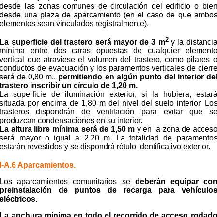
desde las zonas comunes de circulación del edificio o bie
desde una plaza de aparcamiento (en el caso de que ambo
elementos sean vinculados registralmente).
2
La superficie del trastero será mayor de 3 m
y la distanci
mínima entre dos caras opuestas de cualquier element
vertical que atraviese el volumen del trastero, como pilares 
conductos de evacuación y los paramentos verticales de cierr
será de 0,80 m.,
permitiendo en algún punto del interior de
trastero inscribir un círculo de 1,20 m.
La superficie de iluminación exterior, si la hubiera, estar
situada por encima de 1,80 m del nivel del suelo interior. Lo
trasteros dispondrán de ventilación para evitar que s
produzcan condensaciones en su interior.
La altura libre mínima será de 1,50 m
y en la zona de acces
será mayor o igual a 2,20 m. La totalidad de paramento
estarán revestidos y se dispondrá rótulo identificativo exterior.
I-A.6 Aparcamientos.
Los aparcamientos comunitarios se
deberán equipar co
preinstalación de puntos de recarga para
vehículo
eléctricos.
La anchura mínima en todo el recorrido de acceso rodad