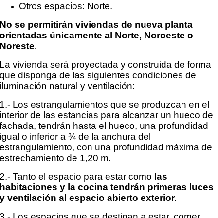
Otros espacios: Norte.
No se permitirán viviendas de nueva planta
orientadas únicamente al Norte, Noroeste o
Noreste.
La vivienda será proyectada y construida de forma
que disponga de las siguientes condiciones de
iluminación natural y ventilación:
1.- Los estrangulamientos que se produzcan en el
interior de las estancias para alcanzar un hueco de
fachada, tendrán hasta el hueco, una profundidad
igual o inferior a ¾ de la anchura del
estrangulamiento,
con una profundidad máxima de
estrechamiento de 1,20 m.
2.- Tanto el espacio para estar como
las
habitaciones y la cocina tendrán primeras luces
y ventilación
al espacio abierto exterior.
3.- Los espacios que se destinan a estar, comer,