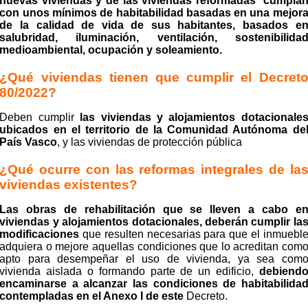
nuevas viviendas y de las viviendas reformadas cumpla
con unos mínimos de habitabilidad basadas en una mejor
de la calidad de vida de sus habitantes, basados e
salubridad, iluminación, ventilación, sostenibilida
medioambiental,
ocupación
y soleamiento.
¿Qué viviendas tienen que cumplir el Decret
80/2022?
Deben cumplir
las viviendas y alojamientos dotacionale
ubicados en el territorio de la Comunidad Autónoma de
País Vasco
, y las viviendas de protección pública
¿Qué ocurre con las reformas integrales de la
viviendas existentes?
Las obras de rehabilitación que se lleven a cabo e
viviendas y alojamientos dotacionales, deberán cumplir la
modificaciones
que resulten necesarias para que el inmuebl
adquiera o mejore aquellas condiciones que lo acreditan com
apto para desempeñar el uso de vivienda, ya sea com
vivienda aislada o formando parte de un edificio,
debiend
encaminarse a alcanzar las condiciones de habitabilida
contempladas en el Anexo I de este
Decreto.