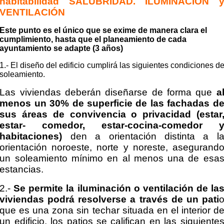
habitabilidad SALUBRIDAD. ILUMINACIÓN 
VENTILACIÓN
Este punto es el único que se exime de manera clara el
cumplimiento, hasta que el planeamiento de cada
ayuntamiento se adapte (3 años)
1.- El diseño del edificio cumplirá las siguientes condiciones d
soleamiento.
Las viviendas deberán diseñarse de forma que
a
menos un 30% de superficie de las fachadas d
sus áreas de convivencia o privacidad (estar
estar- comedor, estar-cocina-comedor 
habitaciones)
den a orientación distinta a l
orientación noroeste, norte y noreste, asegurand
un soleamiento mínimo en al menos una de esa
estancias.
2.-
Se permite la iluminación o ventilación de la
viviendas podrá resolverse a través de un pati
que es una zona sin techar situada en el interior d
un edificio, los patios se califican en las siguiente