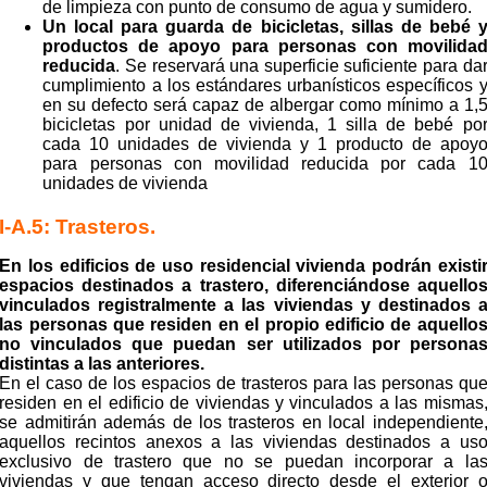
de limpieza con punto de consumo de agua y sumidero.
Un local para guarda de bicicletas, sillas de bebé 
productos de apoyo para personas con
movilida
reducida
. Se reservará una superficie suficiente para da
cumplimiento a los estándares urbanísticos específicos 
en su defecto será capaz de albergar como mínimo a 1,
bicicletas por unidad de vivienda, 1 silla de bebé po
cada 10 unidades de vivienda y 1 producto de apoy
para personas con movilidad reducida por cada 1
unidades de vivienda
I-A.5: Trasteros.
En los edificios de uso residencial vivienda podrán existi
espacios destinados a trastero,
diferenciándose aquello
vinculados registralmente a las viviendas y destinados 
las personas que
residen en el propio edificio de aquello
no vinculados que puedan ser utilizados por persona
distintas a
las anteriores.
En el caso de los espacios de trasteros para las personas qu
residen en el edificio de viviendas y
vinculados a las mismas
se admitirán además de los trasteros en local independiente
aquellos recintos
anexos a las viviendas destinados a us
exclusivo de trastero que no se puedan incorporar a la
viviendas
y que tengan acceso directo desde el exterior 