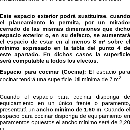
Este espacio exterior podrá sustituirse, cuand
el planeamiento lo permita, por un mirado
cerrado de las mismas dimensiones que dich
espacio exterior o, en su defecto, se aumentar
el espacio de estar en al menos 8 m² sobre e
mínimo expresado en la tabla del punto 4 d
este apartado. En dichos casos la superfici
será computable a todos los efectos
.
Espacio para cocinar (Cocina):
El espacio par
2
cocinar tendrá una superficie útil mínima de 7 m
.
Cuando el espacio para cocinar disponga d
equipamiento en un único frente o paramento
presentará un
ancho mínimo de 1,60 m
. Cuando e
espacio para cocinar disponga de equipamiento e
paramentos opuestos el ancho mínimo será de 2,2
m.