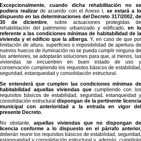
Excepcionalmente, cuando dicha rehabilitación no s
pudiera realizar
de acuerdo con el Anexo I,
se estará a l
dispuesto en las determinaciones del Decreto 317/2002, d
30 de diciembre
, sobre actuaciones protegidas d
rehabilitación del patrimonio urbanizado y edificado,
en l
referente a las condiciones mínimas de habitabilidad de l
vivienda y el edificio que la alberga.
Y, en caso de que po
limitación de altura, superficies o imposibilidad de apertura d
nuevos huecos de iluminación no se pueda cumplir ninguna d
las anteriores, se adoptarán soluciones para que, al menos, la
viviendas se encuentren en buen estado de uso 
conservación cumpliendo los requisitos básicos de estabilidad
seguridad, estanqueidad y consolidación estructural.
Se entenderá que cumplen las condiciones mínimas d
habitabilidad aquellas viviendas que
cumpliendo con lo
requisitos básicos de estabilidad, seguridad, estanqueidad 
consolidación estructural
dispongan de la pertinente licenci
municipal con anterioridad a la entrada en vigor de
presente Decreto.
No obstante,
aquellas viviendas que no dispongan d
licencia conforme a lo dispuesto en el párrafo anterior
deberán reunir los requisitos básicos de estabilidad, seguridad
estanqueidad y consolidación estructural y, además, cumplirá