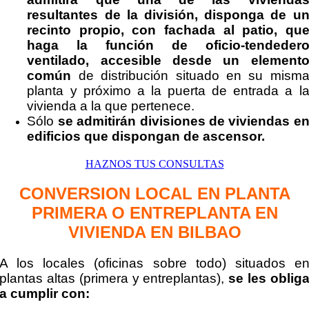
resultantes de la división, disponga de u
recinto propio, con fachada al patio, qu
haga la función de oficio-tendeder
ventilado, accesible desde un element
común
de distribución situado en su mism
planta y próximo a la puerta de entrada a l
vivienda a la que pertenece.
Sólo
se admitirán divisiones de viviendas e
edificios que dispongan de ascensor.
HAZNOS TUS CONSULTAS
CONVERSION LOCAL EN PLANTA
PRIMERA O ENTREPLANTA EN
VIVIENDA EN BILBAO
A los locales (oficinas sobre todo) situados e
plantas altas (primera y entreplantas),
se les oblig
a cumplir con: