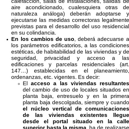
calefacción, salas de instalaciones, salidas d
aire acondicionado, cualesquiera otras d
naturaleza análoga) deberán adoptarse 
ejecutarse las medidas correctoras legalment
previstas para el desarrollo del uso residencia
en su colindancia.
En los cambios de uso
, deberá adecuarse 
los parámetros edificatorios, a las condicione
estéticas, de habitabilidad de las viviendas y d
seguridad, privacidad y acceso a la
edificaciones y parcelas residenciales (art
147…) establecidas en el planeamiento
ordenanzas, etc. vigentes. Es decir:
El
acceso a las viviendas resultante
del cambio de uso de locales situados e
planta baja, entresuelo y en la primer
planta baja descolgada, siempre y cuand
el núcleo vertical de comunicacione
de las viviendas existentes llegu
desde el portal situado en la call
superior hasta la misma
, ha de realizars