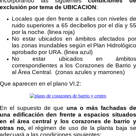
incorporando las siguientes
condiciones d
exclusión por tema de UBICACION
:
Locales que den frente a calles con niveles d
ruido superiores a 65 decibelios por el día y 5
por la noche. (linea roja)
No estar ubicados en ámbitos afectados po
las zonas inundables según el Plan Hidrológic
aprobado por URA. (linea azul)
No estar ubicados en ámbito
correspondientes a los Corazones de Barrio 
al Área Central. (zonas azules y marrones)
Que aparecen en el plano VI.2:
En el supuesto de que
una o más fachadas d
una edificación den frente a espacios situado
en el área central y los corazones de barrio 
otras no,
el régimen de uso de la planta baja s
adecuará a las condiciones siguientes: