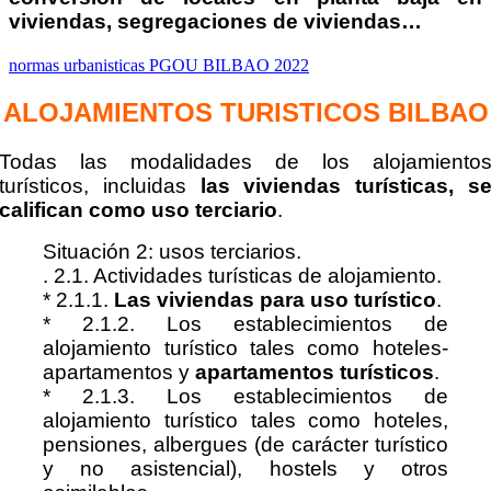
viviendas, segregaciones de viviendas…
normas urbanisticas PGOU BILBAO 2022
ALOJAMIENTOS TURISTICOS BILBAO
Todas las modalidades de los alojamiento
turísticos, incluidas
las viviendas turísticas, s
califican como uso terciario
.
Situación 2: usos terciarios.
. 2.1. Actividades turísticas de alojamiento.
* 2.1.1.
Las viviendas para uso turístico
.
* 2.1.2. Los establecimientos de
alojamiento turístico tales como hoteles-
apartamentos y
apartamentos turísticos
.
* 2.1.3. Los establecimientos de
alojamiento turístico tales como hoteles,
pensiones, albergues (de carácter turístico
y no asistencial), hostels y otros