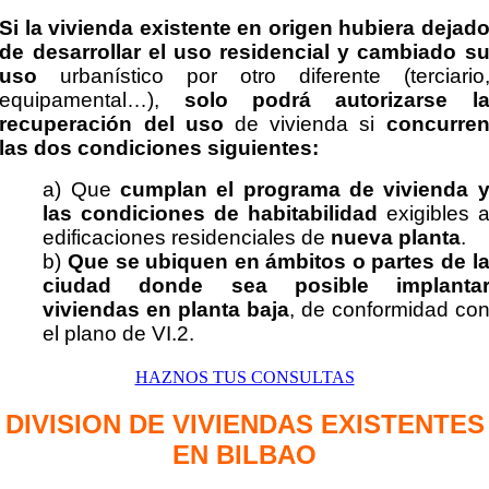
Si la vivienda existente en origen hubiera
dejad
de desarrollar el uso residencial y cambiado s
uso
urbanístico por otro diferente
(terciario
equipamental…),
solo podrá autorizarse l
recuperación del uso
de vivienda si
concurre
las dos condiciones siguientes:
a) Que
cumplan el programa de vivienda 
las condiciones de habitabilidad
exigibles 
edificaciones residenciales de
nueva planta
.
b)
Que se ubiquen en ámbitos o partes de l
ciudad donde sea posible implanta
viviendas en planta baja
, de conformidad co
el plano de VI.2.
HAZNOS TUS CONSULTAS
DIVISION DE VIVIENDAS EXISTENTES
EN BILBAO