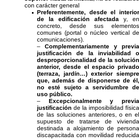
con carácter general
Preferentemente, desde el interio
de la edificación afectada
y, e
concreto, desde sus elemento
comunes (portal o núcleo vertical d
comunicaciones).
–
Complementariamente y previ
justificación de la inviabilidad 
desproporcionalidad
de la solució
anterior, desde el espacio privad
(terraza, jardín…) exterior siempr
que, además de disponerse de él
no esté sujeto a servidumbre d
uso público.
–
Excepcionalmente y previ
justificación
de la imposibilidad físic
de las soluciones anteriores, o en e
supuesto de tratarse de viviend
destinada a alojamiento de person
discapacitada con movilidad reducid