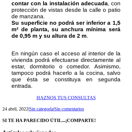
contar con la instalación adecuada
, con
protección de vistas desde la calle o patio
de manzana.
Su superficie no podrá ser inferior a 1,5
m² de planta, su anchura mínima será
de 0,95 m y su altura de 2 m
.
En ningún caso el acceso al interior de la
vivienda podrá efectuarse directamente al
estar, dormitorio o comedor. Asimismo,
tampoco podrá hacerlo a la cocina, salvo
que ésta se constituya en segunda
entrada.
HAZNOS TUS CONSULTAS
24 abril, 2022
|
Sin categoría
|
Sin comentarios
SI TE HA PARECIDO ÚTIL...¡COMPARTE!
Facebook
X
LinkedIn
WhatsApp
Correo