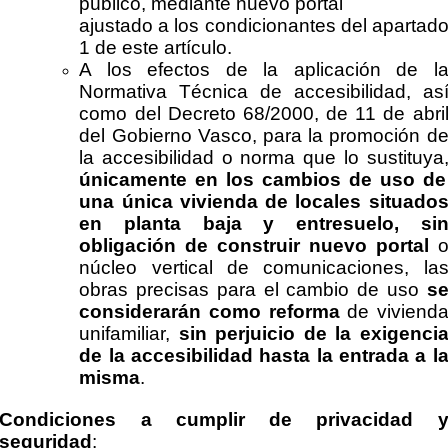
público, mediante nuevo portal
ajustado a los condicionantes del apartad
1 de este artículo.
A los efectos de la aplicación de l
Normativa Técnica de accesibilidad, as
como del Decreto 68/2000, de 11 de abri
del Gobierno Vasco, para la promoción d
la accesibilidad o norma que lo sustituya
únicamente en los cambios de uso de
una única vivienda de locales situado
en planta baja y entresuelo, si
obligación de construir nuevo portal
núcleo vertical de comunicaciones, la
obras precisas para el cambio de uso
s
considerarán como reforma
de viviend
unifamiliar,
sin perjuicio de la exigenci
de la accesibilidad hasta la entrada a l
misma
.
Condiciones a cumplir de privacidad 
seguridad
: