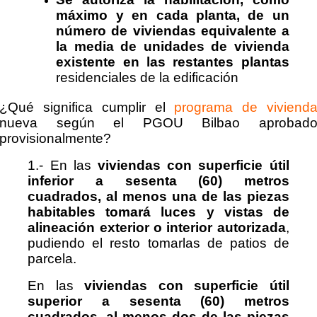
máximo y en cada planta, de un
número de viviendas equivalente a
la media de unidades de vivienda
existente en las restantes plantas
residenciales de la edificación
¿Qué significa cumplir el
programa de viviend
nueva según el PGOU Bilbao aprobad
provisionalmente?
1.- En las
viviendas con superficie útil
inferior a sesenta (60) metros
cuadrados, al menos una
de las piezas
habitables tomará luces y vistas de
alineación exterior o interior autorizada
,
pudiendo el resto tomarlas de patios de
parcela.
En las
viviendas con superficie útil
superior a sesenta (60) metros
cuadrados, al menos dos de las piezas