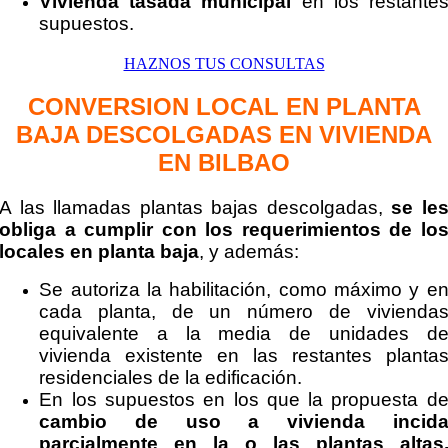
Vivienda tasada municipal
en los restante
supuestos.
HAZNOS TUS CONSULTAS
CONVERSION LOCAL EN PLANTA
BAJA DESCOLGADAS EN VIVIENDA
EN BILBAO
A las llamadas plantas bajas descolgadas,
se le
obliga a cumplir con los requerimientos de lo
locales en planta baja
, y además:
Se autoriza la habilitación, como máximo y e
cada planta, de un número de vivienda
equivalente a la media de unidades d
vivienda existente en las restantes planta
residenciales de la edificación.
En los supuestos en los que la propuesta d
cambio de uso a vivienda incid
parcialmente en la o las plantas altas