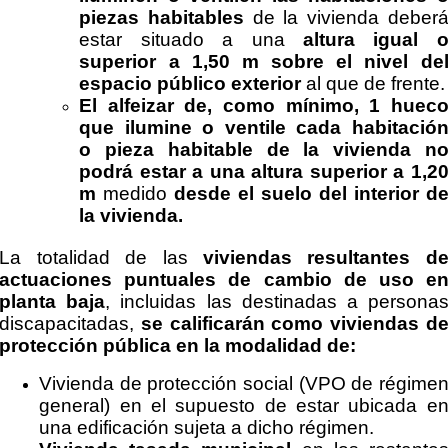
piezas
habitables
de la vivienda deber
estar situado a una
altura igual 
superior a 1,50
m sobre el nivel de
espacio público exterior
al que de frente.
El alfeizar de, como mínimo, 1 huec
que ilumine o ventile cada habitació
o
pieza habitable de la vivienda n
podrá estar a una altura superior a 1,2
m
medido
desde el suelo del interior d
la vivienda.
La totalidad de las
viviendas resultantes d
actuaciones puntuales de cambio de uso e
planta baja
, incluidas las destinadas a persona
discapacitadas,
se calificarán como viviendas d
protección pública en la modalidad de:
Vivienda de protección social (VPO de régime
general) en el supuesto de estar ubicada e
una edificación sujeta a dicho régimen.