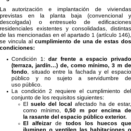
La autorización e implantación de vivienda
previstas en la planta baja (convencional 
descolgada) o entresuelo de edificacione
residenciales existentes y consolidadas,
distinta
de las mencionadas en el apartado 1 (artículo 146)
se vincula al
cumplimiento de
una de estas do
condiciones:
Condición 1:
dar frente a espacio privad
(terraza, jardín…) de, como mínimo, 3 m d
fondo
, situado entre la fachada y el espaci
público y no sujeto a servidumbre d
uso
público.
La condición 2 requiere el cumplimiento de
conjunto de los requisitos siguientes:
El
suelo del local
afectado ha de estar
como mínimo,
0,50 m por encima d
la
rasante del espacio público exterior.
El alfeizar
de
todos los huecos qu
iluminen o ventilen las habitaciones 