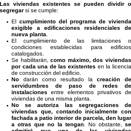
Las viviendas existentes se pueden dividir 
segregar
si se cumple:
El
cumplimiento del programa de viviend
exigible a edificaciones residenciales d
nueva planta
.
El cumplimiento de las limitaciones 
condiciones establecidas para edificio
catalogados.
Se habilitarán,
como máximo, dos vivienda
por cada una de las existentes
en la licenci
de construcción del edificio.
No
darán como resultado la
creación d
servidumbres de paso de redes d
instalaciones
entre elementos privativos d
viviendas de una misma planta.
No se autoriza las segregaciones d
viviendas que, contando inicialmente co
fachada a patio interior de parcela, den luga
a otras que no la tengan
. No obstante,
s
admitirá que una de las vivienda