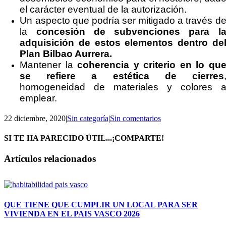
el carácter eventual de la autorización.
Un aspecto que podría ser mitigado a través d
la
concesión de subvenciones para l
adquisición de estos elementos dentro de
Plan Bilbao Aurrera.
Mantener la
coherencia y criterio en lo qu
se refiere a estética de cierres
homogeneidad de materiales y colores 
emplear.
22 diciembre, 2020
|
Sin categoría
|
Sin comentarios
SI TE HA PARECIDO ÚTIL...¡COMPARTE!
Facebook
X
LinkedIn
WhatsApp
Correo
Artículos relacionados
electrónico
QUE TIENE QUE CUMPLIR UN LOCAL PARA SER
VIVIENDA EN EL PAIS VASCO 2026