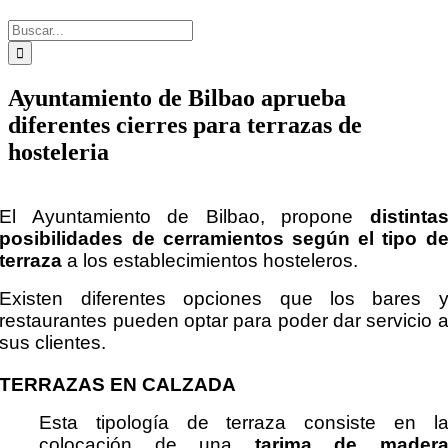
Buscar:
Ayuntamiento de Bilbao aprueba
diferentes cierres para terrazas de
hosteleria
El Ayuntamiento de Bilbao, propone
distinta
posibilidades de cerramientos
según
el tipo d
terraza
a los establecimientos hosteleros.
Existen diferentes opciones que los bares 
restaurantes pueden optar para poder dar servicio 
sus clientes.
TERRAZAS EN CALZADA
Esta tipología de terraza consiste en l
colocación de una
tarima de mader