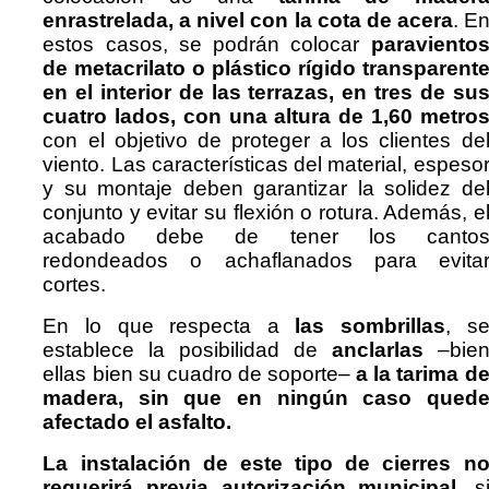
enrastrelada, a nivel con la cota de acera
. E
estos casos, se podrán colocar
paraviento
de metacrilato o plástico rígido transparent
en el interior de las terrazas, en tres de su
cuatro lados, con una altura de 1,60 metro
con el objetivo de proteger a los clientes de
viento. Las características del material, espeso
y su montaje deben garantizar la solidez de
conjunto y evitar su flexión o rotura. Además, e
acabado debe de tener los canto
redondeados o achaflanados para evita
cortes.
En lo que respecta a
las sombrillas
, s
establece la posibilidad de
anclarlas
–bie
ellas bien su cuadro de soporte–
a la tarima d
madera, sin que en ningún caso qued
afectado el asfalto.
La instalación de este tipo de cierres n
requerirá previa autorización municipal,
s