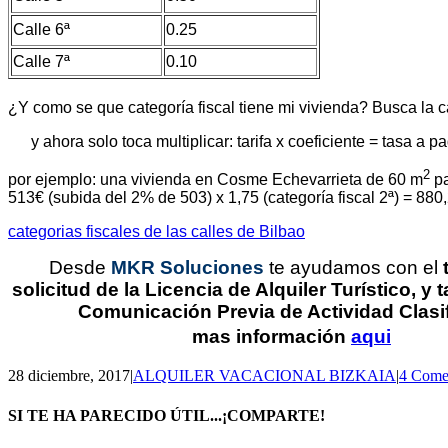
Calle 6ª
0.25
Calle 7ª
0.10
¿Y como se que categoría fiscal tiene mi vivienda? Busca la c
y ahora solo toca multiplicar: tarifa x coeficiente = tasa a 
2
por ejemplo: una vivienda en Cosme Echevarrieta de 60 m
pa
513€ (subida del 2% de 503) x 1,75 (categoría fiscal 2ª) = 880
categorias fiscales de las calles de Bilbao
Desde
MKR Soluciones
te ayudamos con el
solicitud de la Licencia de Alquiler Turístico, y
Comunicación Previa de Actividad Clasi
mas
información
aqui
28 diciembre, 2017
|
ALQUILER VACACIONAL BIZKAIA
|
4 Come
SI TE HA PARECIDO ÚTIL...¡COMPARTE!