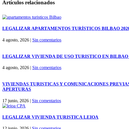
Facebook
X
LinkedIn
WhatsApp
Correo
Artículos relacionados
electrónico
LEGALIZAR APARTAMENTOS TURÍSTICOS BILBAO 202
4 agosto, 2026
|
Sin comentarios
LEGALIZAR VIVIENDA DE USO TURISTICO EN BILBAO 
4 agosto, 2026
|
Sin comentarios
VIVIENDAS TURISTICAS Y COMUNICACIONES PREVIA
APERTURAS
17 junio, 2026
|
Sin comentarios
LEGALIZAR VIVIENDA TURISTICA LEIOA
12 junio, 2026
|
Sin comentarios