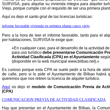
SURVISA, para alquilar su vivienda integra para alquiler tur
Viejo, porque cumple con el requisito de ser una primera plan
Aquí os dejo el santo grial de las licencias turísticas:
informe favorable vivienda en primera planta casco viejo
Pero a la hora de leer el informe favorable, tanto para el alq
por habitaciones, SURVISA le exige que:
«En cualquier caso, para el desarrollo de la actividad de
para uso turístico
debe presentarse Comunicación Pre
Actividad Clasificada (CPA) en el Ayuntamiento
segú
(disponible en la web municipal www.bilbao.net).»
Es curioso porque esta CPA se suele pedir a la hora de abri
de calle, pero si lo pide el Ayuntamiento de Bilbao habrá 
queremos que nos retiren la licencia de alquiler turístico.
Aquí
os dejo el
modelo de Comunicación Previa de Activ
(CPA)
COMUNICACION PREVIA DE ACTIVIDAD CLASIFICADA
Hay que presentar en el Ayuntamiento de Bilbao, la Comun