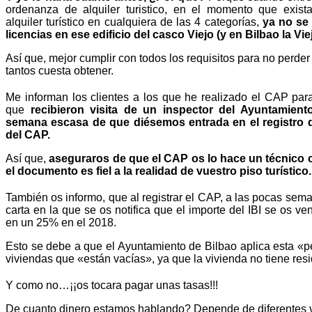
ordenanza de alquiler turistico, en el momento que exist
alquiler turístico en cualquiera de las 4 categorías,
ya no se
licencias en ese edificio del casco Viejo (y en Bilbao la Viej
Así que, mejor cumplir con todos los requisitos para no perder
tantos cuesta obtener.
Me informan los clientes a los que he realizado el CAP para a
que
recibieron visita de un inspector del Ayuntamient
semana escasa de que diésemos entrada en el registro 
del CAP.
Así que,
aseguraros de que el CAP os lo hace un técnico c
el documento es fiel a la realidad de vuestro piso turístico.
También os informo, que al registrar el CAP, a las pocas sema
carta en la que se os notifica que el importe del IBI se os v
en un 25% en el 2018.
Esto se debe a que el Ayuntamiento de Bilbao aplica esta «p
viviendas que «están vacías», ya que la vivienda no tiene resi
Y como no…¡¡os tocara pagar unas tasas!!!
De cuanto dinero estamos hablando? Depende de diferentes v