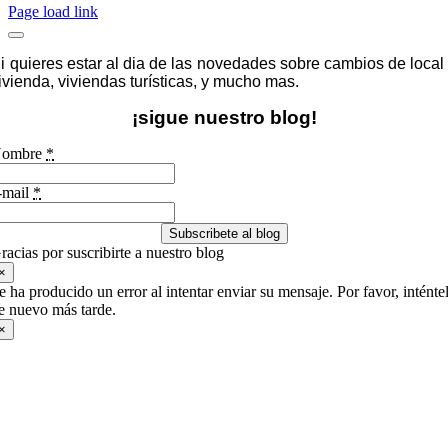
Page load link
i quieres estar al dia de las novedades sobre cambios de local
ivienda, viviendas turísticas, y mucho mas.
¡sigue nuestro blog!
ombre
*
-mail
*
Subscribete al blog
racias por suscribirte a nuestro blog
×
e ha producido un error al intentar enviar su mensaje. Por favor, inténte
e nuevo más tarde.
×
Ir
a
Arriba