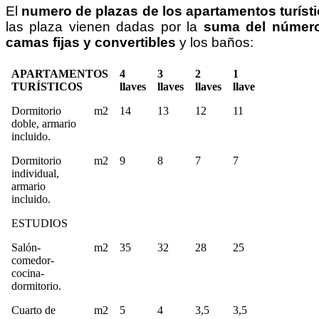
El
numero de plazas de los apartamentos turíst
las plaza vienen dadas por la
suma del númer
camas fijas y convertibles
y los baños:
APARTAMENTOS
4
3
2
1
TURÍSTICOS
llaves
llaves
llaves
llave
Dormitorio
m2
14
13
12
11
doble, armario
incluido.
Dormitorio
m2
9
8
7
7
individual,
armario
incluido.
ESTUDIOS
Salón-
m2
35
32
28
25
comedor-
cocina-
dormitorio.
Cuarto de
m2
5
4
3,5
3,5