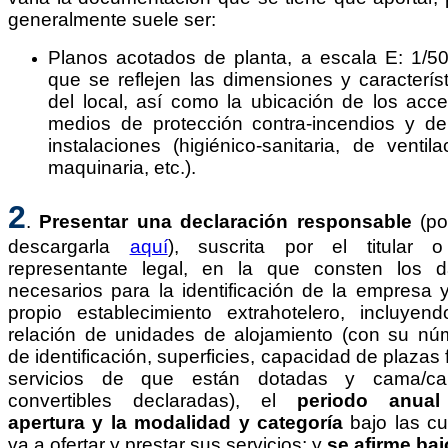
generalmente suele ser:
Planos acotados de planta, a escala E: 1/50
que se reflejen las dimensiones y caracterís
del local, así como la ubicación de los acce
medios de protección contra-incendios y d
instalaciones (higiénico-sanitaria, de ventila
maquinaria, etc.).
2
.
Presentar una declaración resp
onsable
(po
descargarla
aquí
), suscrita por el titular 
representante legal, en la que consten los d
necesarios para la identificación de la empresa 
propio establecimiento extrahotelero, incluyend
relación de unidades de alojamiento
(con su nú
de identificación, superficies, capacidad de plazas f
servicios de que están dotadas y cama/c
convertibles declaradas), el
periodo anua
apertura y la modalidad y categoría
bajo las cu
va a ofertar y prestar sus servicios; y
se afirme baj