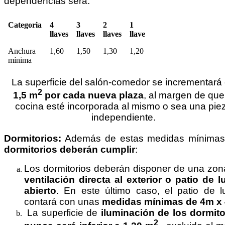
dependencias será:
Categoria
4
3
2
1
llaves
llaves
llaves
llave
Anchura
1,60
1,50
1,30
1,20
mínima
La superficie del salón-comedor se incrementará
2
1,5 m
por cada nueva plaza
, al margen de que
cocina esté incorporada al mismo o sea una pie
independiente.
Dormitorios:
Además de estas medidas mínima
dormitorios deberán cumplir
:
Los dormitorios deberán disponer de una zon
ventilación directa al exterior o patio de l
abierto
. En este último caso, el patio de l
contará con unas
medidas mínimas de 4m x
La superficie de
iluminación de los dormito
2