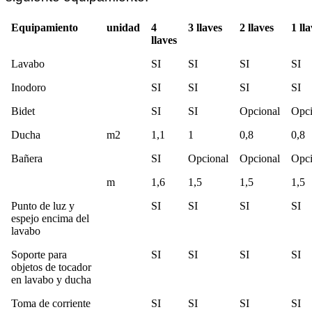
Equipamiento
unidad
4
3 llaves
2 llaves
1 ll
llaves
Lavabo
SI
SI
SI
SI
Inodoro
SI
SI
SI
SI
Bidet
SI
SI
Opcional
Opci
Ducha
m2
1,1
1
0,8
0,8
Bañera
SI
Opcional
Opcional
Opci
m
1,6
1,5
1,5
1,5
Punto de luz y
SI
SI
SI
SI
espejo encima del
lavabo
Soporte para
SI
SI
SI
SI
objetos de tocador
en lavabo y ducha
Toma de corriente
SI
SI
SI
SI