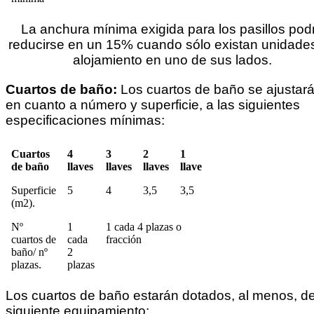
La anchura mínima exigida para los pasillos pod
reducirse en un 15% cuando sólo existan unidade
alojamiento en uno de sus lados.
Cuartos de baño:
Los cuartos de baño se ajustará
en cuanto a número y superficie, a las siguientes
especificaciones mínimas:
Cuartos
4
3
2
1
de baño
llaves
llaves
llaves
llave
Superficie
5
4
3,5
3,5
(m2).
Nº
1
1 cada 4 plazas o
cuartos de
cada
fracción
baño/ nº
2
plazas.
plazas
Los cuartos de baño estarán dotados, al menos, de
siguiente equipamiento: