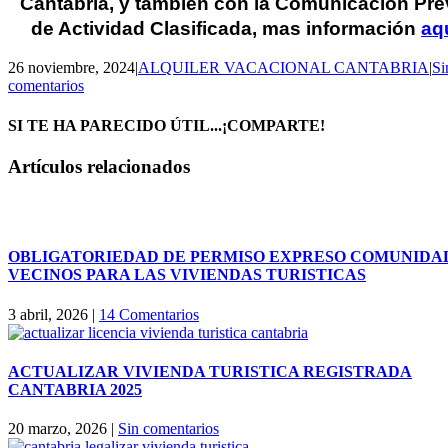
Cantabria, y también con la Comunicación Pre
de Actividad Clasificada, mas
información
aq
26 noviembre, 2024
|
ALQUILER VACACIONAL CANTABRIA
|
Si
comentarios
SI TE HA PARECIDO ÚTIL...¡COMPARTE!
Facebook
X
LinkedIn
WhatsApp
Correo
Artículos relacionados
electrónico
OBLIGATORIEDAD DE PERMISO EXPRESO COMUNIDA
VECINOS PARA LAS VIVIENDAS TURISTICAS
3 abril, 2026
|
14 Comentarios
ACTUALIZAR VIVIENDA TURISTICA REGISTRADA
CANTABRIA 2025
20 marzo, 2026
|
Sin comentarios