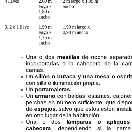
4 llaves
2,00 m
2 m largo x 1,05 m
largo x
ancho
1,80 m
ancho
3, 2 o 1 llave
1,90 m
1,90 m largo x
largo x
0,90 m ancho
1,35 m
ancho
Una o dos
mesillas
de noche separad
incorporadas a la cabecera de la ca
camas.
Un
sillón o butaca y una mesa o escrit
con silla e iluminación propia.
Un
portamaletas
.
Un
armario
con baldas, estantes, cajone
perchas en número suficiente, que dispo
de
espejos
, salvo que éstos estén insta
en otro lugar de la habitación.
Una o dos
lámparas o aplique
cabecera
, dependiendo si la cam