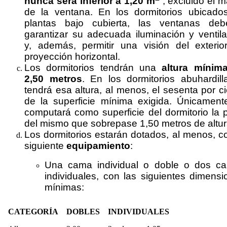
nunca será inferior a 1,20 m
, excluido el 
de la ventana. En los dormitorios ubicado
plantas bajo cubierta, las ventanas deb
garantizar su adecuada iluminación y ventila
y, además, permitir una visión del exterio
proyección horizontal.
Los dormitorios tendrán una
altura mínim
2,50 metros
. En los dormitorios abuhardill
tendrá esa altura, al menos, el sesenta por c
de la superficie mínima exigida.
Únicament
computará como superficie del dormitorio la 
del mismo que sobrepase 1,50 metros de altur
Los dormitorios estarán dotados, al menos, c
siguiente
equipamiento
:
Una cama individual o doble o dos c
individuales, con las siguientes dimensi
mínimas:
CATEGORÍA
DOBLES
INDIVIDUALES