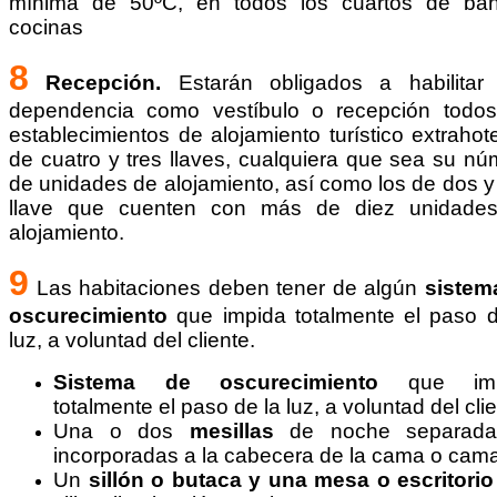
mínima de 50ºC, en todos los cuartos de ba
cocinas
8
Recepción.
Estarán obligados a habilitar
dependencia como vestíbulo o recepción todos
establecimientos de alojamiento turístico extrahot
de cuatro y tres llaves, cualquiera que sea su n
de unidades de alojamiento, así como los de dos 
llave que cuenten con más de diez unidade
alojamiento.
9
Las habitaciones deben tener de algún
sistem
oscurecimiento
que impida totalmente el paso d
luz, a voluntad del cliente.
Sistema de oscurecimiento
que imp
totalmente el paso de la luz, a voluntad del cli
Una o dos
mesillas
de noche separad
incorporadas a la cabecera de la cama o cam
Un
sillón o butaca y una mesa o escritorio