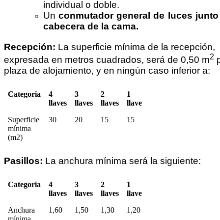
individual o doble.
Un
conmutador general de luces junto 
cabecera de la cama.
Recepción:
La superficie mínima de la recepción,
2
expresada en metros cuadrados, será de 0,50 m
p
plaza de alojamiento, y en ningún caso inferior a:
Categoria
4
3
2
1
llaves
llaves
llaves
llave
Superficie
30
20
15
15
mínima
(m2)
Pasillos:
La anchura mínima será la siguiente:
Categoria
4
3
2
1
llaves
llaves
llaves
llave
Anchura
1,60
1,50
1,30
1,20
mínima