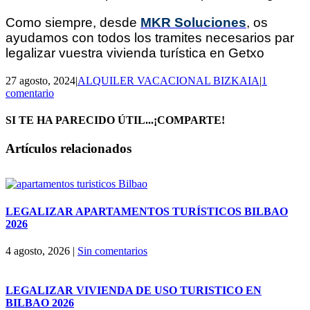
Como siempre, desde
MKR Soluciones
, os
ayudamos con todos los tramites necesarios par
legalizar vuestra vivienda turística en Getxo
27 agosto, 2024
|
ALQUILER VACACIONAL BIZKAIA
|
1
comentario
SI TE HA PARECIDO ÚTIL...¡COMPARTE!
Facebook
X
LinkedIn
WhatsApp
Correo
Artículos relacionados
electrónico
LEGALIZAR APARTAMENTOS TURÍSTICOS BILBAO
2026
4 agosto, 2026
|
Sin comentarios
LEGALIZAR VIVIENDA DE USO TURISTICO EN
BILBAO 2026