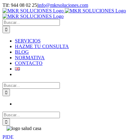
Saltar
Tlf: 944 08 02 25
|
info@mkrsoluciones.com
al
contenido
Buscar:
SERVICIOS
HAZME TU CONSULTA
BLOG
NORMATIVA
CONTACTO
Buscar:
Buscar:
PIDE